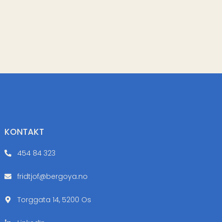
KONTAKT
454 84 323
fridtjof@bergoya.no
Torggata 14, 5200 Os