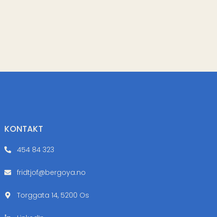
KONTAKT
454 84 323
fridtjof@bergoya.no
Torggata 14, 5200 Os