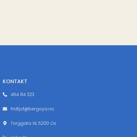
KONTAKT
454 84 323
fridtjof@bergoya.no
Torggata 14, 5200 Os